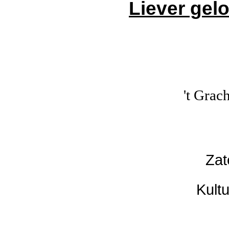
Liever gel
't Grac
Zat
Kult