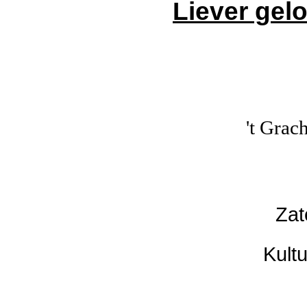
Liever gel
't Grac
Zat
Kult