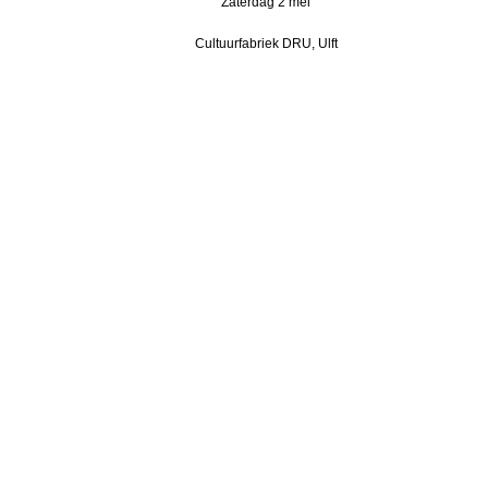
Zaterdag 2 mei
Cultuurfabriek DRU, Ulft