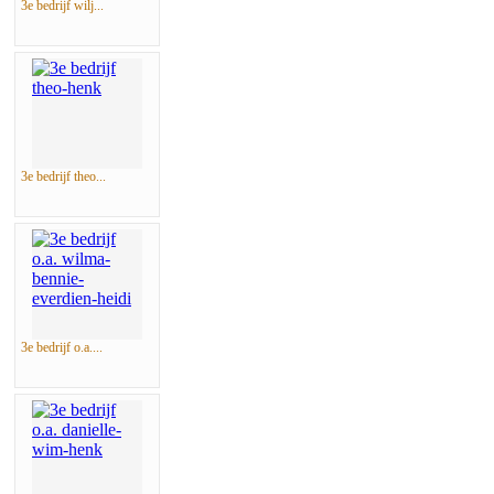
3e bedrijf wilj...
3e bedrijf theo...
3e bedrijf o.a....