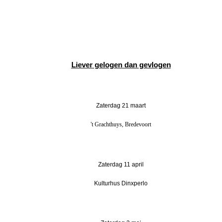
Liever gelogen dan gevlogen
Zaterdag 21 maart
't Grachthuys, Bredevoort
Zaterdag 11 april
Kulturhus Dinxperlo